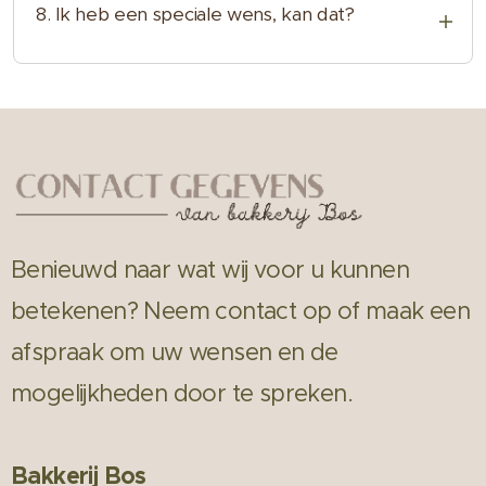
afspraak
met u. Zo weet u precies welke
8. Ik heb een speciale wens, kan dat?
smaken bij u passen.
Wij denken graag met u mee. Bij Bakkerij
Bos is veel mogelijk: speciale vullingen,
versiering of een persoonlijke tekst. Neem
gerust contact op om uw ideeën te
bespreken.
Benieuwd naar wat wij voor u kunnen
betekenen? Neem contact op of maak een
afspraak om uw wensen en de
mogelijkheden door te spreken.
Bakkerij Bos