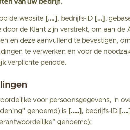
ten van uw bedrijf.
 op de website
[….]
, bedrijfs-ID
[…]
, gebas
door de Klant zijn verstrekt, om aan de
en en deze aanvullend te bevestigen, om
ndingen te verwerken en voor de noodzak
k verplichte periode.
lingen
oordelijke voor persoonsgegevens, in o
rdening” genoemd) is
[…..]
, bedrijfs-ID
[….
verantwoordelijke” genoemd);