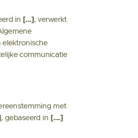
eerd in
[…]
, verwerkt
 Algemene
 elektronische
elijke communicatie
vereenstemming met
]
, gebaseerd in
[….]