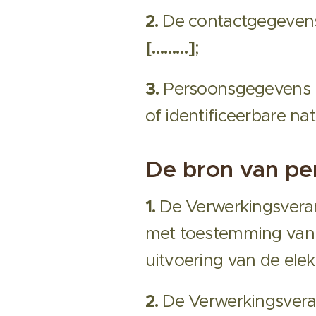
2.
De contactgegevens 
[………]
;
3.
Persoonsgegevens is
of identificeerbare na
De bron van p
1.
De Verwerkingsveran
met toestemming van 
uitvoering van de elek
2.
De Verwerkingsveran