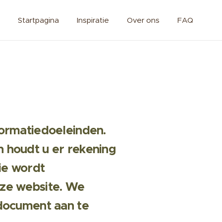
Startpagina
Inspiratie
Over ons
FAQ
formatiedoeleinden.
n houdt u er rekening
ie wordt
eze website. We
 document aan te