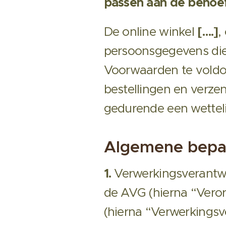
passen aan de behoef
De online winkel
[….]
,
persoonsgegevens die 
Voorwaarden te voldo
bestellingen en verze
gedurende een wettelij
Algemene bepa
1.
Verwerkingsverantw
de AVG (hierna “Vero
(hierna “Verwerkings