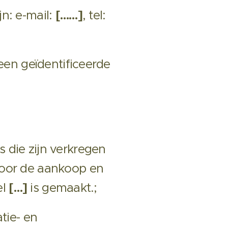
n: e-mail:
[……]
, tel:
een geïdentificeerde
die zijn verkregen
voor de aankoop en
el
[…]
is gemaakt.;
tie- en